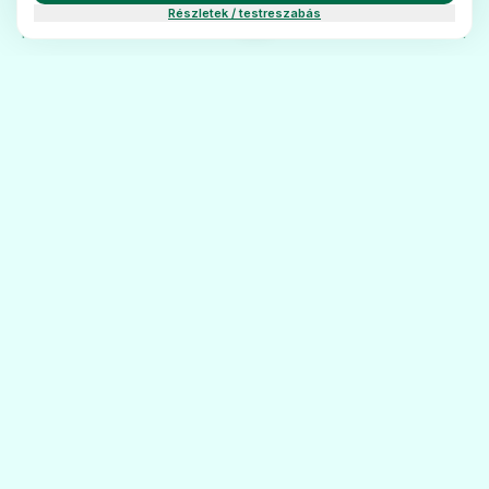
Részletek / testreszabás
FŐOLDAL
KATEGÓRIÁK
BLOG
KAPCSOLAT
PatikaÁrak
A PATIKAÁRAK.HU SEGÍT ELIGAZODNI A
GYÓGYSZERPIACON: NAPRAKÉSZ ÁRAK,
RÉSZLETES BETEGTÁJÉKOZTATÓK ÉS
MEGBÍZHATÓ PATIKAI PARTNEREK EGY
HELYEN.