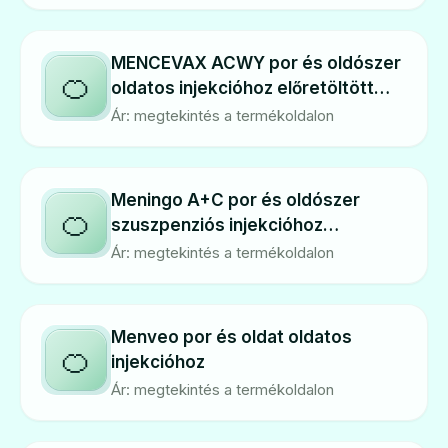
MENCEVAX ACWY por és oldószer
🍊
oldatos injekcióhoz előretöltött
fecskendőben
Ár: megtekintés a termékoldalon
Meningo A+C por és oldószer
🍊
szuszpenziós injekcióhoz
előretöltött fecskendőben
Ár: megtekintés a termékoldalon
Menveo por és oldat oldatos
🍊
injekcióhoz
Ár: megtekintés a termékoldalon