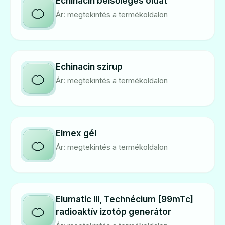
Echinacin belsőleges oldat
🍊
Ár: megtekintés a termékoldalon
Echinacin szirup
🍊
Ár: megtekintés a termékoldalon
Elmex gél
🍊
Ár: megtekintés a termékoldalon
Elumatic III, Technécium [99mTc]
🍊
radioaktív izotóp generátor