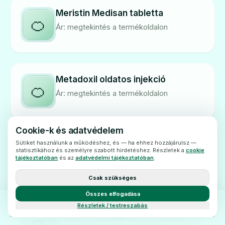
Meristin Medisan tabletta
🍊
Ár: megtekintés a termékoldalon
Metadoxil oldatos injekció
🍊
Ár: megtekintés a termékoldalon
Cookie-k és adatvédelem
Sütiket használunk a működéshez, és — ha ehhez hozzájárulsz —
Metadoxil tabletta
statisztikához és személyre szabott hirdetéshez. Részletek a
cookie
🍊
tájékoztatóban
és az
adatvédelmi tájékoztatóban
.
Ár: megtekintés a termékoldalon
Csak szükséges
Összes elfogadása
Részletek / testreszabás
MultiHance 0,5 m oldatos injekció
FŐOLDAL
KATEGÓRIÁK
BLOG
KAPCSOLAT
🍊