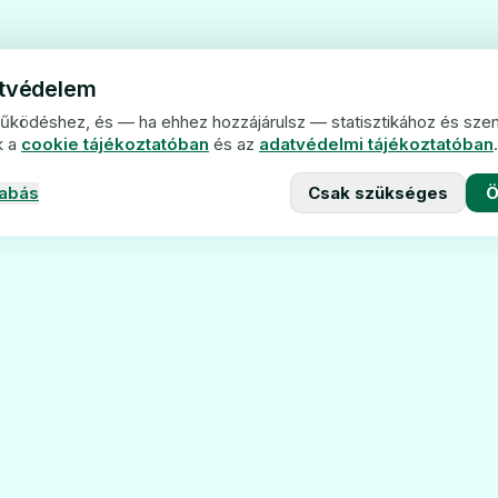
atvédelem
működéshez, és — ha ehhez hozzájárulsz — statisztikához és sze
k a
cookie tájékoztatóban
és az
adatvédelmi tájékoztatóban
.
zabás
Csak szükséges
Ö
Navigáció