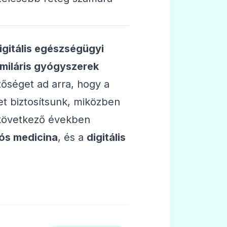
igitális egészségügyi
imiláris gyógyszerek
tőséget ad arra, hogy a
t biztosítsunk, miközben
A következő években
iós medicina
, és a
digitális