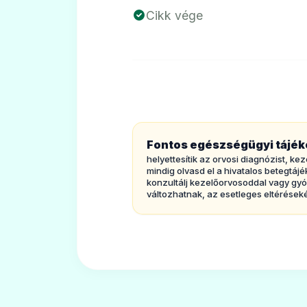
Cikk vége
Fontos egészségügyi tájék
helyettesítik az orvosi diagnózist, 
mindig olvasd el a hivatalos betegtá
konzultálj kezelőorvosoddal vagy gyó
változhatnak, az esetleges eltéréseké