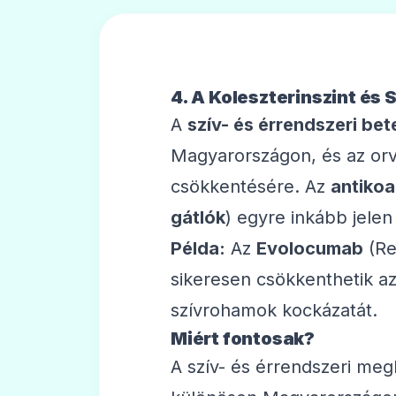
4. A Koleszterinszint és
A
szív- és érrendszeri be
Magyarországon, és az orv
csökkentésére. Az
antiko
gátlók
) egyre inkább jelen
Példa:
Az
Evolocumab
(Re
sikeresen csökkenthetik az
szívrohamok kockázatát.
Miért fontosak?
A szív- és érrendszeri me