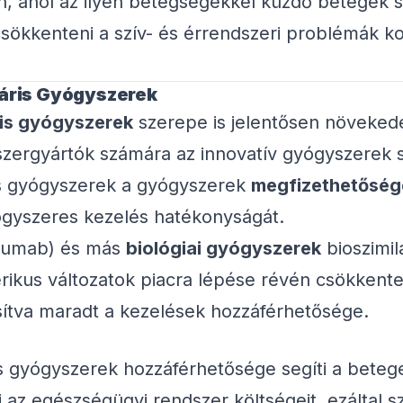
, ahol az ilyen betegségekkel küzdő betegek 
ökkenteni a szív- és érrendszeri problémák koc
láris Gyógyszerek
ris gyógyszerek
szerepe is jelentősen növeked
ergyártók számára az innovatív gyógyszerek s
ris gyógyszerek a gyógyszerek
megfizethetőség
ógyszeres kezelés hatékonyságát.
mumab) és más
biológiai gyógyszerek
bioszimilá
erikus változatok piacra lépése révén csökkent
sítva maradt a kezelések hozzáférhetősége.
kus gyógyszerek hozzáférhetősége segíti a bete
 az egészségügyi rendszer költségeit, ezáltal 