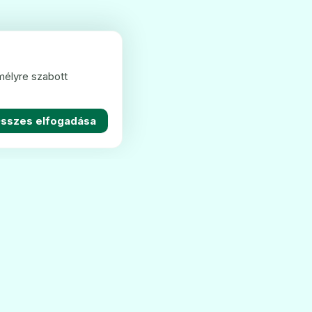
mélyre szabott
sszes elfogadása
Kapcsolat