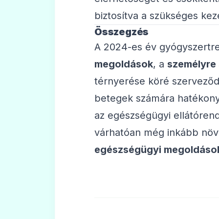
biztosítva a szükséges kez
Összegzés
A 2024-es év gyógyszertr
megoldások
, a
személyre 
térnyerése köré szerveződt
betegek számára hatékony
az egészségügyi ellátórend
várhatóan még inkább növ
egészségügyi megoldáso