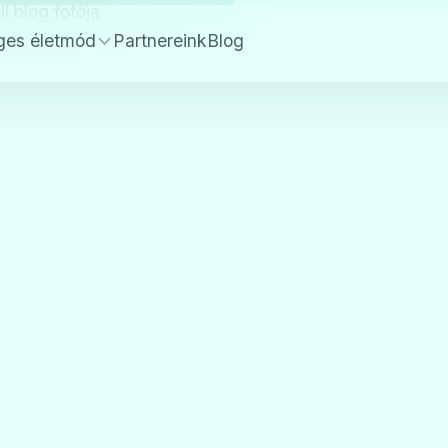
ges életmód
Partnereink
Blog