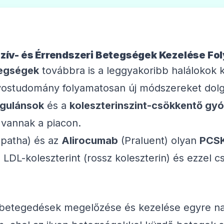
 Szív- és Érrendszeri Betegségek Kezelése Fo
tegségek
továbbra is a leggyakoribb halálokok 
ostudomány folyamatosan új módszereket dolgoz
agulánsok
és a
koleszterinszint-csökkentő gy
 vannak a piacon.
patha) és az
Alirocumab
(Praluent) olyan
PCSK
 LDL-koleszterint (rossz koleszterin) és ezzel c
gbetegedések megelőzése és kezelése egyre na