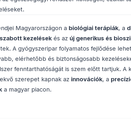
eléseket.
endjei Magyarországon a
biológiai terápiák
, a
d
szabott kezelések
és az
új generikus és biosz
ek. A gyógyszeripar folyamatos fejlődése lehe
abb, elérhetőbb és biztonságosabb kezeléseke
szer fenntarthatóságát is szem előtt tartjuk. 
ekvő szerepet kapnak az
innovációk
, a
precíz
k
a magyar piacon.