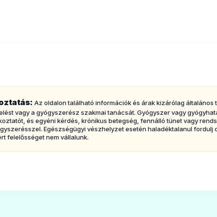
oztatás:
Az oldalon található információk és árak kizárólag általános
kezelést vagy a gyógyszerész szakmai tanácsát. Gyógyszer vagy gyógyha
jékoztatót, és egyéni kérdés, krónikus betegség, fennálló tünet vagy re
gyszerésszel. Egészségügyi vészhelyzet esetén haladéktalanul fordulj 
rt felelősséget nem vállalunk.