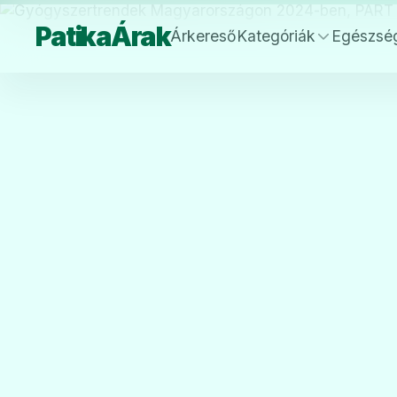
PatikaÁrak
Árkereső
Kategóriák
Egészsé