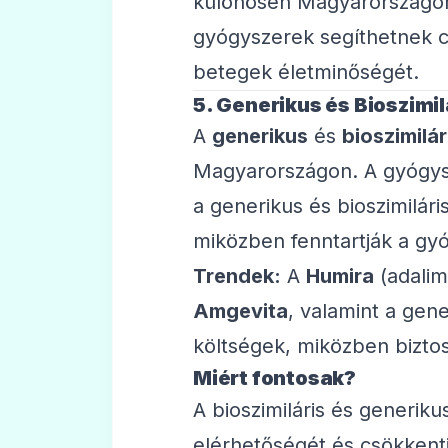
különösen Magyarországon
gyógyszerek segíthetnek cs
betegek életminőségét.
5. Generikus és Bioszimi
A
generikus
és
bioszimilá
Magyarországon. A gyógysz
a generikus és bioszimilá
miközben fenntartják a gy
Trendek:
A
Humira
(adali
Amgevita
, valamint a gen
költségek, miközben bizto
Miért fontosak?
A bioszimiláris és generi
elérhetőségét és csökkenti