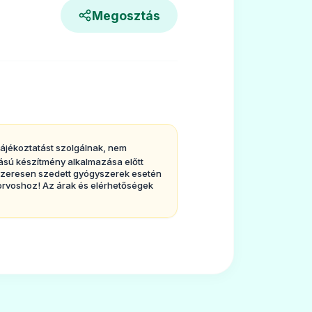
Megosztás
 tájékoztatást szolgálnak, nem
tású készítmény alkalmazása előtt
ndszeresen szedett gyógyszerek esetén
orvoshoz! Az árak és elérhetőségek