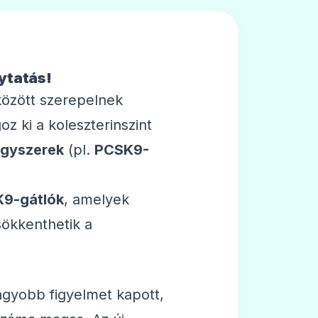
lytatás!
között szerepelnek
 ki a koleszterinszint
ógyszerek
(pl.
PCSK9-
9-gátlók
, amelyek
sökkenthetik a
gyobb figyelmet kapott,