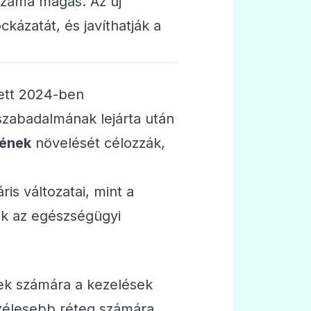
száma magas. Az új
kázatát, és javíthatják a
ett 2024-ben
zabadalmának lejárta után
ének
növelését célozzák,
ris változatai, mint a
ek az egészségügyi
gek számára a kezelések
szélesebb réteg számára